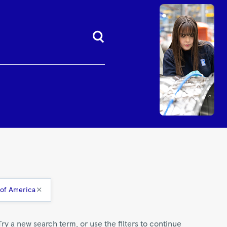
 of America
Try a new search term, or use the filters to continue