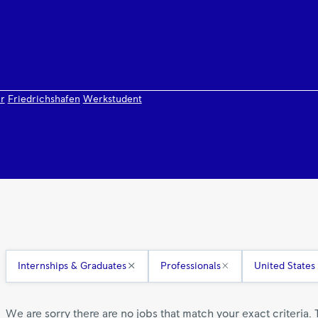
r
Friedrichshafen
Werkstudent
Internships & Graduates
Professionals
United States
We are sorry there are no jobs that match your exact criteria. 