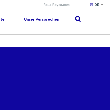
Rolls‑Royce.com
DE
rte
Unser Versprechen
search
h or ESC to close