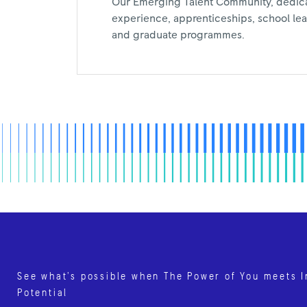
Our Emerging Talent Community, dedic
experience, apprenticeships, school leav
and graduate programmes.
See what’s possible when The Power of You meets I
Potential