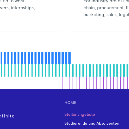
For industry professio
ated to work
chain, procurement, f
ers, internships,
marketing, sales, leg
HOME
Stellenangebote
nfinite
Studierende und Absolventen