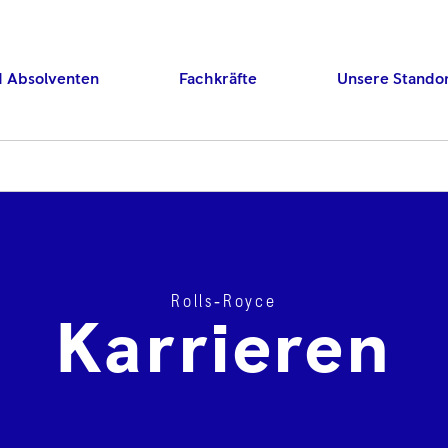
d Absolventen
Fachkräfte
Unsere Stando
Rolls‑Royce
Press ENTER to searc
Karrieren