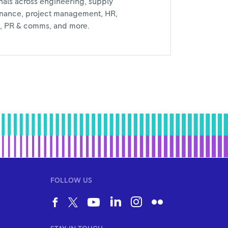
nals across engineering, supply
inance, project management, HR,
al, PR & comms, and more.
FOLLOW US